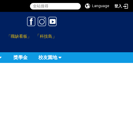
Language
登入
:::
「
」
「職缺看板」
科技島
獎學金
校友園地