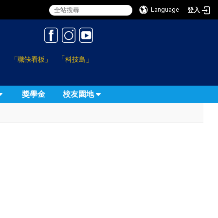
Language
登入
:::
「
」
「職缺看板」
科技島
獎學金
校友園地