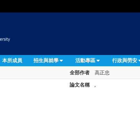
:::
本所成員
招生與就學
活動專區
行政與勞安
全部作者
高正忠
論文名稱
,