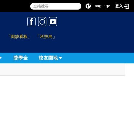
Language
登入
:::
「
」
「職缺看板」
科技島
獎學金
校友園地