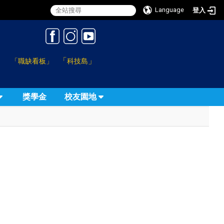
Language
登入
:::
「
」
「職缺看板」
科技島
獎學金
校友園地