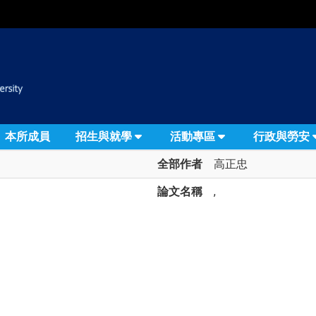
:::
本所成員
招生與就學
活動專區
行政與勞安
全部作者
高正忠
論文名稱
,