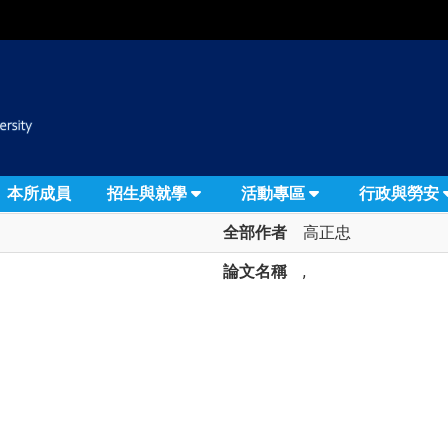
:::
本所成員
招生與就學
活動專區
行政與勞安
全部作者
高正忠
論文名稱
,