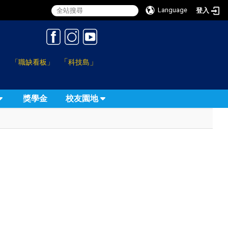
Language
登入
:::
「
」
「職缺看板」
科技島
獎學金
校友園地