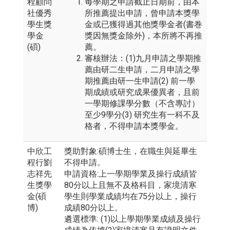
程顧問
每學期之申請截止日期前，由本
社優秀
所推薦提出申請，曾申請本獎學
學生獎
金或已獲得過其他獎學金者(書巻
學金
獎因無獎金除外)，本所將不再推
(碩)
薦。
審核辦法：(1)九月申請之學期推
薦由研二生申請，二月申請之學
期推薦由研一生申請(2) 前一學
期成績或研究成果優異者，且前
一學期修課學分數（不含專討）
至少9學分(3) 研究生有一科不及
格者，不得申請本獎學金。
中欣工
獎助對象:碩博士生，在職生與延畢生
程行劉
不得申請。
志祥先
申請資格:上一學期學業及操行成績皆
生獎學
80分以上且無不及格科目，家境清寒
金(碩
學生則學業成績均在75分以上，操行
博)
成績80分以上。
遴選標準: (1)以上學期學業成績及操行