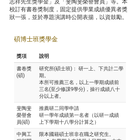
志祥先生獎學金」及「斐陶斐榮譽會員」等。本
校訂有書卷獎制度，固定提供學業成績優異者獎
狀一張，並於專題演講時公開表揚，以資鼓勵。
碩博士班獎學金
獎項
說明
書卷獎
研究所(碩士班)： 研一上、下共計二學
(碩)
期。
本所可推薦三名，以上一學期成績前
三名(至少修課9學分)，操行成績八十
分以上者。
斐陶斐
推薦研二同學申請
榮譽會
研一學年成績第一名者（以研一成績
員(碩)
上下學期十八學分計算之）
中興工
限本國籍碩士班非在職之研究生。