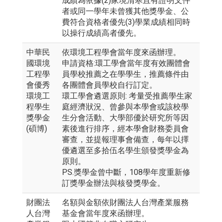
成績為依據(2)家境清寒且有證明文件
者或同一學年未曾獲其他獎學金、公
費符合資格者優先(3)學業成績相同時
以操行成績高者優先。
中華民
依環境工程學會當年度來函辦理。
國環境
申請資格:環工學會當年度有效團體會
工程學
員學校推薦之在學學生，推薦條件由
會優秀
各團體會員學校自行訂定。
環境工
環工學會遴選原則: 考量受推薦學生家
程學生
庭經濟狀況、曾參與本學會或該校學
獎學金
生分會活動、大學部優於研究所等因
(碩博)
素後進行排序，經本學會財務委員會
審查，並提報理事會備查，每年以擇
優遴選至多拾伍名學生頒發獎學金為
原則。
PS.獎學金曾中斷，108學年度重新修
訂獎學金辦法與核發獎學金。
財團法
名額與金額依財團法人台灣產業服務
人台灣
基金會當年度來函辦理。