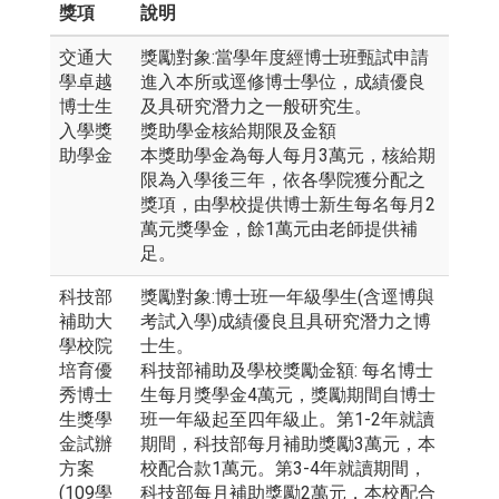
獎項
說明
交通大
獎勵對象:當學年度經博士班甄試申請
學卓越
進入本所或逕修博士學位，成績優良
博士生
及具研究潛力之一般研究生。
入學獎
獎助學金核給期限及金額
助學金
本獎助學金為每人每月3萬元，核給期
限為入學後三年，依各學院獲分配之
獎項，由學校提供博士新生每名每月2
萬元獎學金，餘1萬元由老師提供補
足。
科技部
獎勵對象:博士班一年級學生(含逕博與
補助大
考試入學)成績優良且具研究潛力之博
學校院
士生。
培育優
科技部補助及學校獎勵金額: 每名博士
秀博士
生每月獎學金4萬元，獎勵期間自博士
生獎學
班一年級起至四年級止。第1-2年就讀
金試辦
期間，科技部每月補助獎勵3萬元，本
方案
校配合款1萬元。第3-4年就讀期間，
(109學
科技部每月補助獎勵2萬元，本校配合