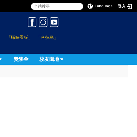
Language
登入
:::
「
」
「職缺看板」
科技島
獎學金
校友園地