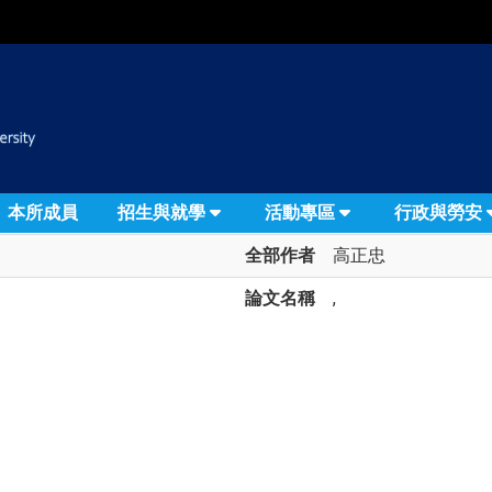
:::
本所成員
招生與就學
活動專區
行政與勞安
全部作者
高正忠
論文名稱
,