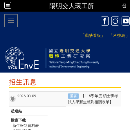
陽明交大環工所
:::
Toggle navigation
「
」
「職缺看板」
科技島
招生訊息
2026-03-09
【115學年度 碩士班考
重要
試入學新生報到相關表單】
超連結
檔案下載
新生報到資料表