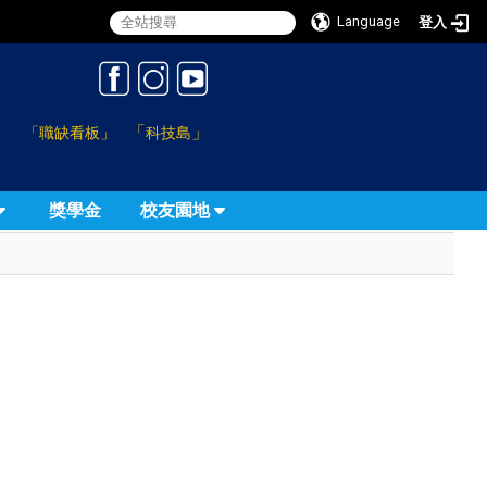
Language
登入
:::
「
」
「職缺看板」
科技島
獎學金
校友園地