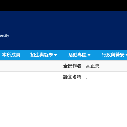
:::
本所成員
招生與就學
活動專區
行政與勞安
全部作者
高正忠
論文名稱
,