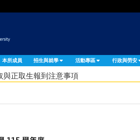
:::
本所成員
招生與就學
活動專區
行政與勞安
錄取與正取生報到注意事項