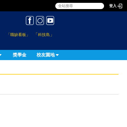
登入
:::
「
」
「職缺看板」
科技島
獎學金
校友園地