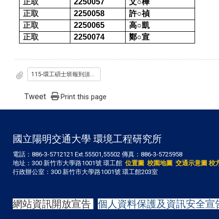
正取
2250057
文○樺
正取
2250058
許○禎
正取
2250065
高○凱
正取
2250074
鄭○宣
115-環工碩士班報到須知-正取直接錄取.pdf
Tweet
Print this page
國立陽明交通大學 環境工程研究所
電話：886-3-5712121 Ext.55501,55502 傳真：886-3-5725958
地址：300 新竹市大學路1001號 環工館
位置圖
校園地圖
交通示意圖
校
行政辦公室：300 新竹市大學路1001號 環工館203室
網站資訊開放宣告
|
個人資料保護及資訊安全宣