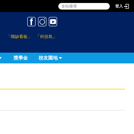
登入
:::
「
」
「職缺看板」
科技島
獎學金
校友園地