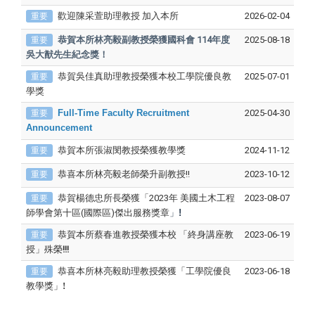
歡迎陳采萱助理教授 加入本所
2026-02-04
重要
恭賀本所林亮毅副教授榮獲國科會 114年度
2025-08-18
重要
吳大猷先生紀念獎！
恭賀吳佳真助理教授榮獲本校工學院優良教
2025-07-01
重要
學獎
Full-Time Faculty Recruitment
2025-04-30
重要
Announcement
恭賀本所張淑閔教授榮獲教學獎
2024-11-12
重要
恭喜本所林亮毅老師榮升副教授!!
2023-10-12
重要
恭賀楊德忠所長榮獲「2023年 美國土木工程
2023-08-07
重要
師學會第十區(國際區)傑出服務獎章
」
!
恭賀本所蔡春進教授榮獲本校 「終身講座教
2023-06-19
重要
授」殊榮
!!!
恭喜本所林亮毅助理教授榮獲
「工學院優良
2023-06-18
重要
教學獎」
!