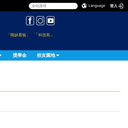
Language
登入
:::
「
」
「職缺看板」
科技島
獎學金
校友園地