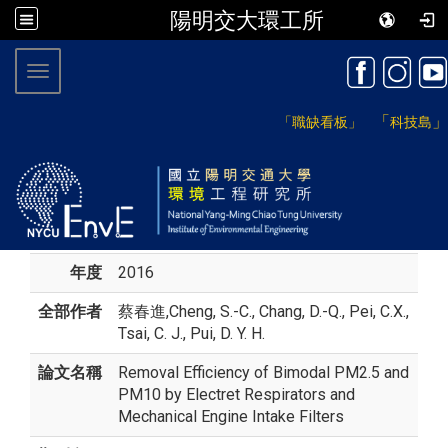
陽明交大環工所
:::
Toggle navigation
「
」
「職缺看板」
科技島
年度
2016
全部作者
蔡春進
,Cheng, S.-C., Chang, D.-Q., Pei, C.X.,
Tsai, C. J., Pui, D. Y. H.
論文名稱
Removal Efficiency of Bimodal PM2.5 and
PM10 by Electret Respirators and
Mechanical Engine Intake Filters