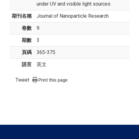
under UV and visible light sources
期刊名稱
Journal of Nanoparticle Research
卷數
9
期數
3
頁碼
365-375
語言
英文
Tweet
Print this page