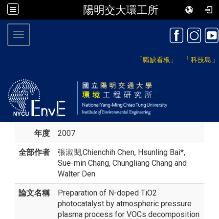
陽明交大環工所
:::
Toggle navigation
「
」
「職缺看板」
科技島
年度
2007
全部作者
張淑閔
,Chienchih Chen, Hsunling Bai*,
Sue-min Chang, Chungliang Chang and
Walter Den
論文名稱
Preparation of N-doped TiO2
photocatalyst by atmospheric pressure
plasma process for VOCs decomposition