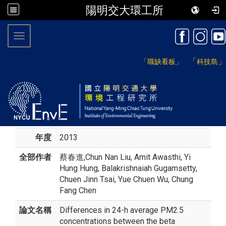
陽明交大環工所
:::
Toggle navigation
「
」
「職缺看板」
科技島
年度
2013
全部作者
蔡春進
,Chun Nan Liu, Amit Awasthi, Yi
Hung Hung, Balakrishnaiah Gugamsetty,
Chuen Jinn Tsai, Yue Chuen Wu, Chung
Fang Chen
論文名稱
Differences in 24-h average PM2.5
concentrations between the beta