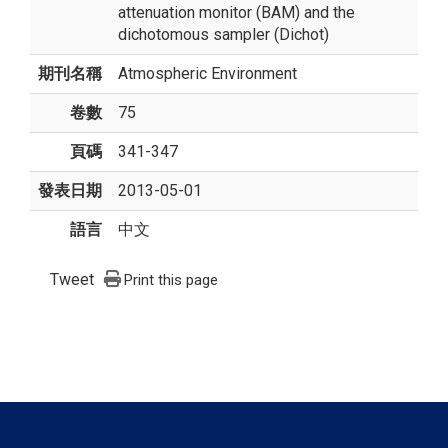
attenuation monitor (BAM) and the
dichotomous sampler (Dichot)
期刊名稱
Atmospheric Environment
卷數
75
頁碼
341-347
發表日期
2013-05-01
語言
中文
Tweet
Print this page