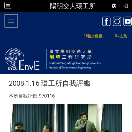
陽明交大環工所
:::
Toggle navigation
「
」
「職缺看板」
科技島
2008.1.16 環工所自我評鑑
本所自我評鑑-970116