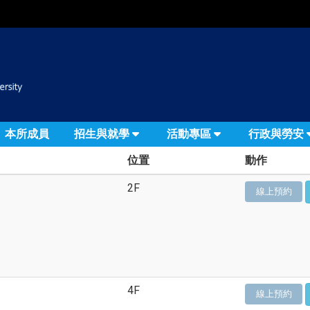
:::
本所成員
招生與就學
活動專區
行政與勞安
位置
動作
2F
線上預約
4F
線上預約