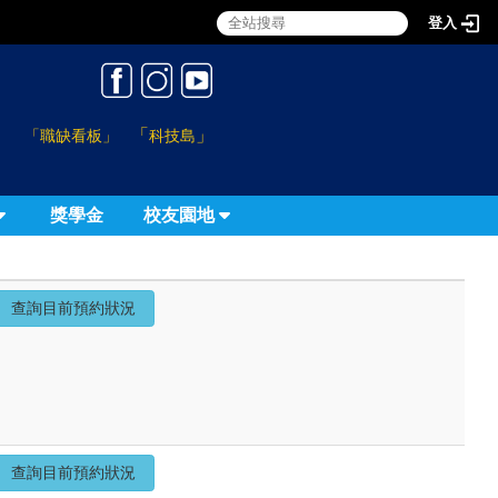
登入
:::
「
」
「職缺看板」
科技島
獎學金
校友園地
查詢目前預約狀況
查詢目前預約狀況