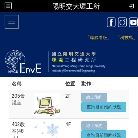
陽明交大環工所
:::
Toggle navigation
「
」
「職缺看板」
科技島
名稱
位置
動作
205會
2F
線上預約
議室
查詢目前預約狀況
402教
4F
線上預約
室(48
查詢目前預約狀況
人)