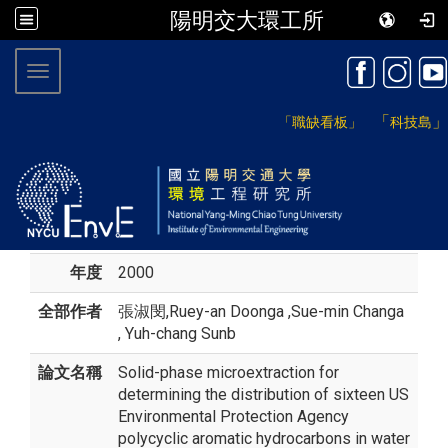
陽明交大環工所
:::
Toggle navigation
「
」
「職缺看板」
科技島
年度
2000
全部作者
張淑閔
,Ruey-an Doonga ,Sue-min Changa
, Yuh-chang Sunb
論文名稱
Solid-phase microextraction for
determining the distribution of sixteen US
Environmental Protection Agency
polycyclic aromatic hydrocarbons in water