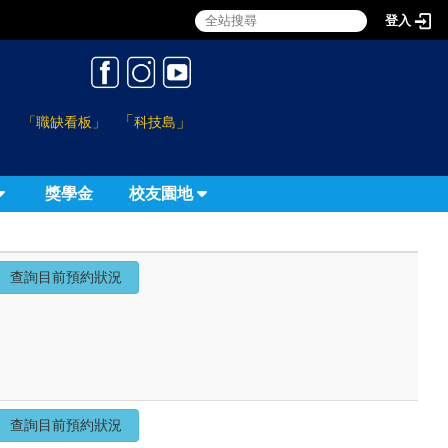
登入
:::
「
」
「職缺看板」
科技島
獎學金
校友園地
查詢目前預約狀況
查詢目前預約狀況