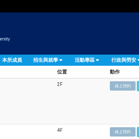
:::
本所成員
招生與就學
活動專區
行政與勞安
位置
動作
2F
線上預約
4F
線上預約