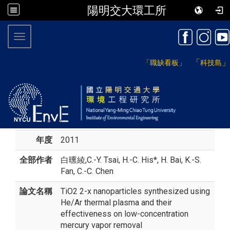
陽明交大環工所
:::
Toggle navigation
「
」
「職缺看板」
科技島
年度
2011
全部作者
白曛綾
,C.-Y. Tsai, H.-C. His*, H. Bai, K.-S.
Fan, C.-C. Chen
論文名稱
TiO2 2-x nanoparticles synthesized using
He/Ar thermal plasma and their
effectiveness on low-concentration
mercury vapor removal