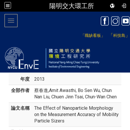
陽明交大環工所
:::
Toggle navigation
「
」
「職缺看板」
科技島
年度
2013
全部作者
蔡春進
,Amit Awasthi, Bo Sen Wu, Chun
Nan Liu, Chuen Jinn Tsai, Chun-Wan Chen
論文名稱
The Effect of Nanoparticle Morphology
on the Measurement Accuracy of Mobility
Particle Sizers