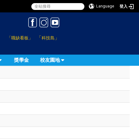
Language
登入
:::
「
」
「職缺看板」
科技島
獎學金
校友園地