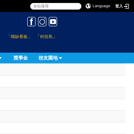
Language
登入
:::
「
」
「職缺看板」
科技島
獎學金
校友園地