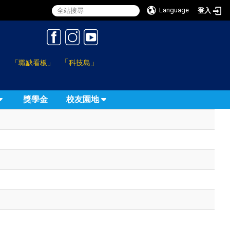
Language
登入
:::
「
」
「職缺看板」
科技島
獎學金
校友園地