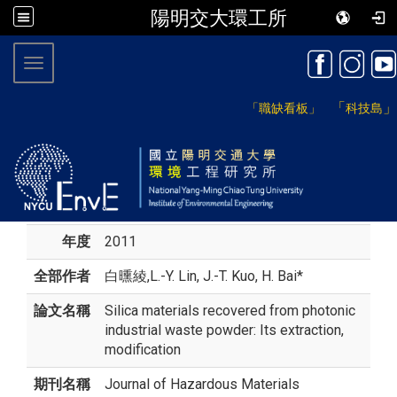
陽明交大環工所
:::
Toggle navigation
「
」
「職缺看板」
科技島
年度
2011
全部作者
白曛綾
,L.-Y. Lin, J.-T. Kuo, H. Bai*
論文名稱
Silica materials recovered from photonic
industrial waste powder: Its extraction,
modification
期刊名稱
Journal of Hazardous Materials