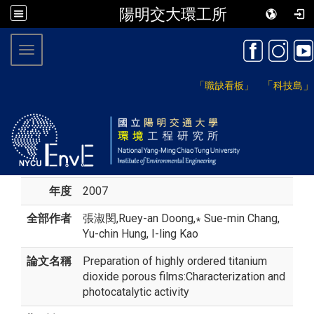
陽明交大環工所
:::
Toggle navigation
「
」
「職缺看板」
科技島
年度
2007
全部作者
張淑閔
,Ruey-an Doong,∗ Sue-min Chang,
Yu-chin Hung, I-ling Kao
論文名稱
Preparation of highly ordered titanium
dioxide porous films:Characterization and
photocatalytic activity