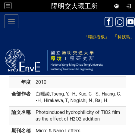
陽明交大環工所
:::
Toggle navigation
「
」
「職缺看板」
科技島
年度
2010
全部作者
白曛綾
,Tseng, Y. -H., Kuo, C. -S., Huang, C.
-H., Hirakawa, T., Negishi, N., Bai, H.
論文名稱
Photoinduced hydrophilicity of TiO2 film
as the effect of H2O2 addition
期刊名稱
Micro & Nano Letters