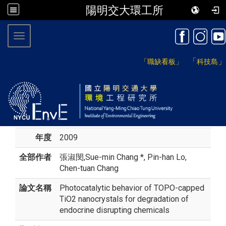
陽明交大環工所
:::
Toggle navigation
「
」
「職缺看板」
科技島
年度
2009
全部作者
張淑閔
,Sue-min Chang *, Pin-han Lo,
Chen-tuan Chang
論文名稱
Photocatalytic behavior of TOPO-capped
TiO2 nanocrystals for degradation of
endocrine disrupting chemicals