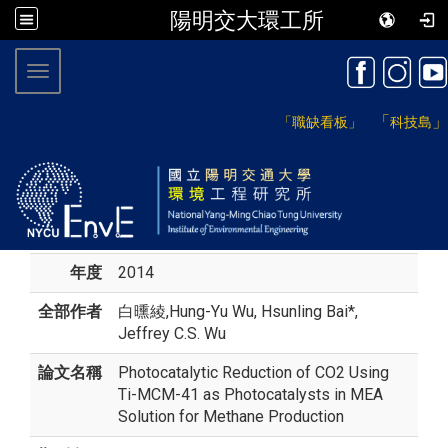
陽明交大環工所
:::
Toggle navigation
「
」
「職缺看板」
科技島
年度
2014
全部作者
白曛綾
,Hung-Yu Wu, Hsunling Bai*,
Jeffrey C.S. Wu
論文名稱
Photocatalytic Reduction of CO2 Using
Ti-MCM-41 as Photocatalysts in MEA
Solution for Methane Production