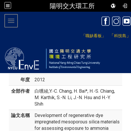
陽明交大環工所
:::
Toggle navigation
「
」
「職缺看板」
科技島
年度
2012
全部作者
白曛綾
,Y.-C. Chang, H. Bai*, H.-S. Chiang,
M. Karthik, S.-N. Li, J.-N. Hsu and H.-Y.
Shih
論文名稱
Development of regenerative dye
impregnated mesoporous silica materials
for assessing exposure to ammonia