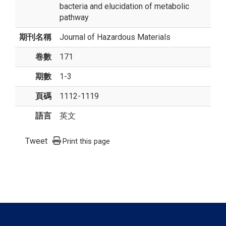
bacteria and elucidation of metabolic
pathway
期刊名稱
Journal of Hazardous Materials
卷數
171
期數
1-3
頁碼
1112-1119
語言
英文
Tweet
Print this page