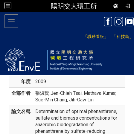
陽明交大環工所
:::
Toggle navigation
「
」
「職缺看板」
科技島
年度
2009
全部作者
張淑閔
,Jen-Chieh Tsai, Mathava Kumar,
Sue-Min Chang, Jih-Gaw Lin
論文名稱
Determination of optimal phenanthrene,
sulfate and biomass concentrations for
anaerobic biodegradation of
phenanthrene by sulfate-reducing