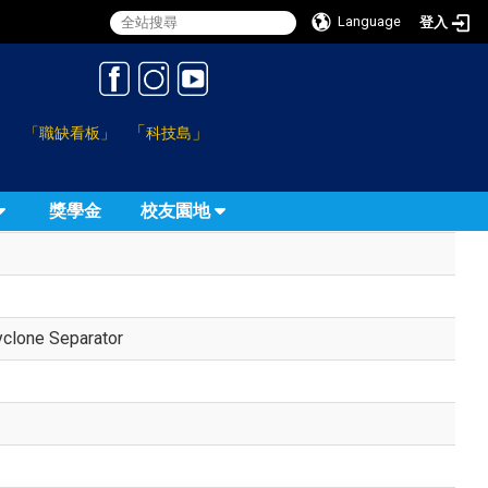
Language
登入
:::
「
」
「職缺看板」
科技島
獎學金
校友園地
yclone Separator