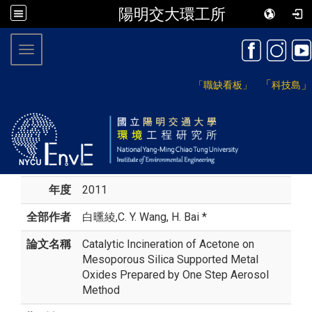
陽明交大環工所
:::
Toggle navigation
「
」
「職缺看板」
科技島
年度
2011
全部作者
白曛綾
,C. Y. Wang, H. Bai *
論文名稱
Catalytic Incineration of Acetone on
Mesoporous Silica Supported Metal
Oxides Prepared by One Step Aerosol
Method