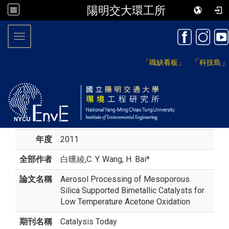
陽明交大環工所
:::
Toggle navigation
「
」
「職缺看板」
科技島
年度
2011
全部作者
白曛綾
,C. Y. Wang, H. Bai*
論文名稱
Aerosol Processing of Mesoporous
Silica Supported Bimetallic Catalysts for
Low Temperature Acetone Oxidation
期刊名稱
Catalysis Today