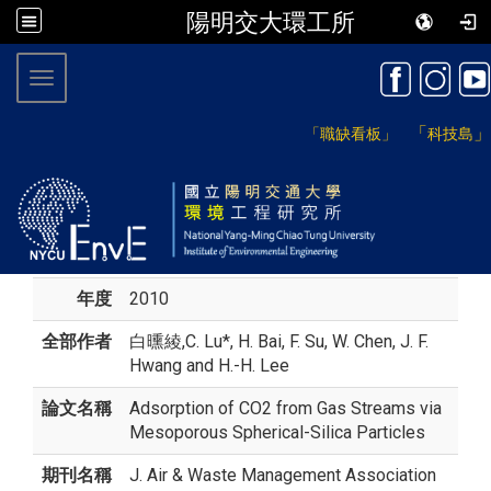
陽明交大環工所
:::
Toggle navigation
「
」
「職缺看板」
科技島
年度
2010
全部作者
白曛綾
,C. Lu*, H. Bai, F. Su, W. Chen, J. F.
Hwang and H.-H. Lee
論文名稱
Adsorption of CO2 from Gas Streams via
Mesoporous Spherical-Silica Particles
期刊名稱
J. Air & Waste Management Association