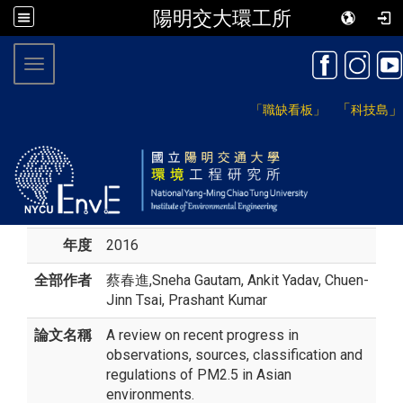
陽明交大環工所
:::
Toggle navigation
「
」
「職缺看板」
科技島
年度
2016
全部作者
蔡春進
,Sneha Gautam, Ankit Yadav, Chuen-
Jinn Tsai, Prashant Kumar
論文名稱
A review on recent progress in
observations, sources, classification and
regulations of PM2.5 in Asian
environments.