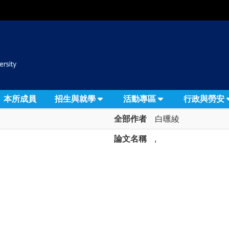
:::
本所成員
招生與就學
活動專區
行政與勞安
全部作者
白曛綾
論文名稱
,