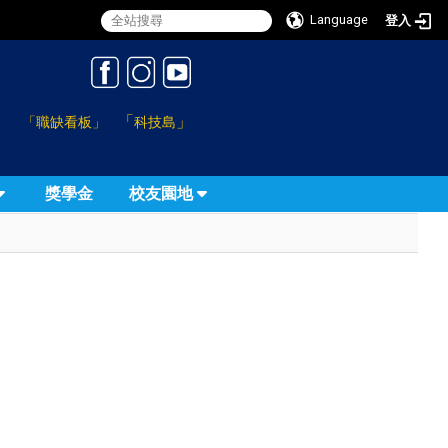
Language
登入
:::
「
」
「職缺看板」
科技島
獎學金
校友園地