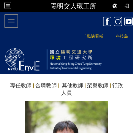
陽明交大環工所
:::
Toggle navigation
「
」
「職缺看板」
科技島
專任教師
|
合聘教師
|
其他教師
|
榮譽教師
|
行政
人員