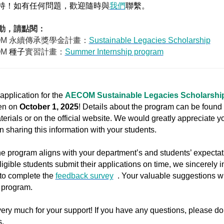
持！如有任何問題，歡迎隨時與
我們
聯繫。
動，請點閱：
OM
永續傳承獎學金計畫：
Sustainable Legacies Scholarship
OM
種子
實習計畫：
Summer Internship program
application for the
AECOM Sustainable Legacies Scholarshi
pen on
October 1, 2025
! Details about the program can be found 
erials or on the official website. We would greatly appreciate y
n sharing this information with your students.
he program aligns with your department’s and students’ expectat
igible students submit their applications on time, we sincerely i
to complete the
feedback survey
. Your valuable suggestions wi
 program.
ry much for your support! If you have any questions, please do 
s.