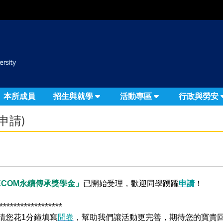
:::
本所成員
招生與就學
活動專區
行政與勞安
申請)
ECOM
永續傳承獎學金」
已開始受理，歡迎同學踴躍
申請
！
******************
請您花1分鐘填寫
問卷
，幫助我們讓活動更完善，期待您的寶貴