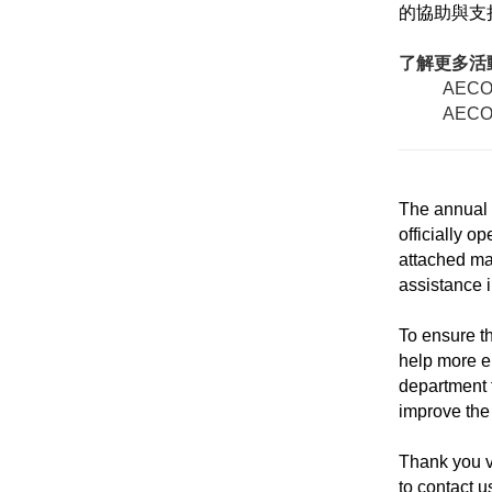
的協助與支
了解更多活
AEC
AEC
The annual 
officially o
attached mat
assistance i
To ensure t
help more el
department 
improve the
Thank you ve
to contact u