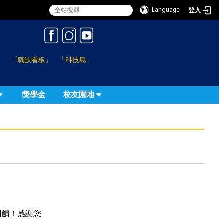
Language
登入
:::
「
」
「職缺看板」
科技島
獎學金
校友園地
回饋！感謝您