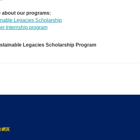
 about our programs:
inable Legacies Scholarship
r Internship program
ainable Legacies Scholarship Program
方網頁