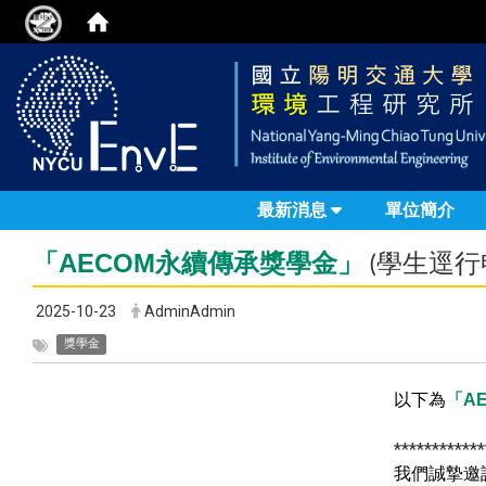
最新消息
單位簡介
「
AECOM
永續傳承獎學金」
(學生逕行
2025-10-23
AdminAdmin
獎學金
以下為
「
A
************
我們誠摯邀