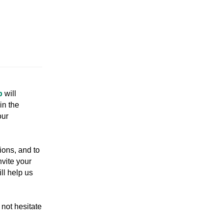
p
will
in the
our
ions, and to
nvite your
ll help us
not hesitate