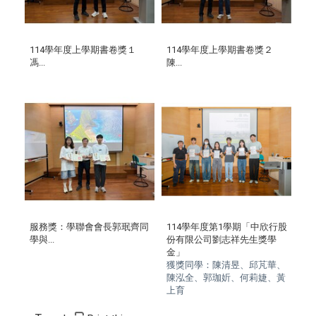
114學年度上學期書卷獎１
114學年度上學期書卷獎２
馮...
陳...
服務獎：學聯會會長郭珉齊同
114
學年度第
1
學期「中欣行股
學與...
份有限公司劉志祥先生獎學
金」
獲獎同學：陳清昱
、邱芃華、
陳泓全、郭珈妡、何莉婕、黃
上育