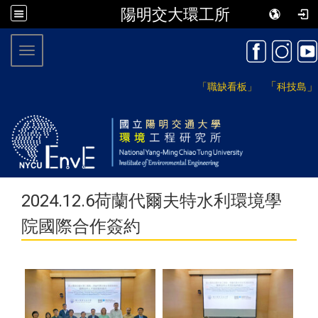
陽明交大環工所
:::
Toggle navigation
「
」
「職缺看板」
科技島
2024.12.6荷蘭代爾夫特水利環境學
院國際合作簽約