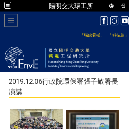
陽明交大環工所
:::
Toggle navigation
「
」
「職缺看板」
科技島
2019.12.06行政院環保署張子敬署長
演講