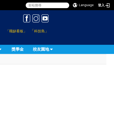
Language
登入
:::
「
」
「職缺看板」
科技島
獎學金
校友園地