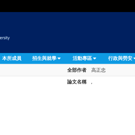
:::
本所成員
招生與就學
活動專區
行政與勞安
全部作者
高正忠
論文名稱
,