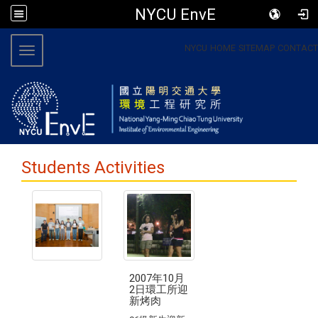
NYCU EnvE
:::
NYCU
HOME
SITEMAP
CONTACT
Toggle navigation
Students Activities
2007年10月
2日環工所迎
新烤肉