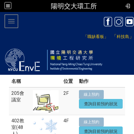
陽明交大環工所
:::
Toggle navigation
「
」
「職缺看板」
科技島
名稱
位置
動作
205會
2F
線上預約
議室
查詢目前預約狀況
402教
4F
線上預約
室(48
查詢目前預約狀況
人)