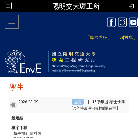
陽明交大環工所
:::
Toggle navigation
「
」
「職缺看板」
科技島
學生
2026-03-09
【115學年度 碩士班考
重要
試入學新生報到相關表單】
超連結
檔案下載
新生報到資料表