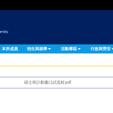
:::
本所成員
招生與就學
活動專區
行政與勞安
碩士班計劃書口試流程.pdf