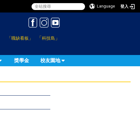
Language
登入
:::
「
」
「職缺看板」
科技島
獎學金
校友園地